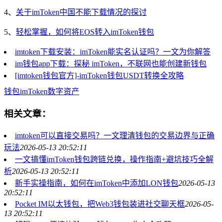
4、
关于imToken中国不能下载情况的探讨
5、
轻松掌握，如何将EOS转入imToken钱包
imtoken下载安装：imToken能实名认证吗？一文为你解答
im钱包app下载：探秘 imToken，不联网也能创建新钱包
[imtoken钱包官方]-imToken钱包USDT转换全攻略
钱包
imToken
数字资产
相关文章：
imtoken可以直接交易吗？一文理清钱包的交易边界与正确
玩法
2026-05-13 20:52:11
一文搞懂imToken钱包跨链兑换，操作指南+避坑技巧全解
析
2026-05-13 20:52:11
新手实操指南，如何在imToken中添加LON钱包
2026-05-13
20:52:11
Pocket IM以太钱包，把Web3钱包装进社交聊天框
2026-05-
13 20:52:11