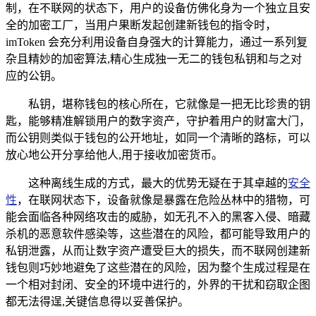
制，在不联网的状态下，用户的设备仿佛化身为一个独立且安
全的加密工厂，当用户果断发起创建新钱包的指令时，
imToken 会充分利用设备自身强大的计算能力，通过一系列复
杂且精妙的加密算法,精心生成独一无二的钱包私钥和与之对
应的公钥。
私钥，堪称钱包的核心所在，它就像是一把无比珍贵的钥
匙，能够精准解锁用户的数字资产，守护着用户的财富大门，
而公钥则类似于钱包的公开地址，如同一个清晰的路标，可以
放心地公开分享给他人,用于接收加密货币。
这种离线生成的方式，最大的优势无疑在于其卓越的
安全
性
，在联网状态下，设备就像是暴露在危险丛林中的猎物，可
能会面临各种网络攻击的威胁，如无孔不入的黑客入侵、暗藏
杀机的恶意软件感染等，这些潜在的风险，都可能导致用户的
私钥泄露，从而让数字资产遭受巨大的损失，而不联网创建新
钱包则巧妙地避免了这些潜在的风险，因为整个生成过程是在
一个相对封闭、安全的环境中进行的，外界的干扰和窃取企图
都无法得逞,关键信息得以妥善保护。