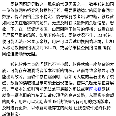
网络问题是导致这一现象的常见因素之一，数字钱包如同
一位依赖网络桥梁的数据旅行者，需要借助稳定的网络来同步
数据，倘若网络连接不稳定、信号微弱或者出现中断，钱包就
如同迷失在迷雾中的船只，无法及时获取最新的余额信息，想
象一下，在一些偏远地区，山峦阻隔了信号的传播；或者在信
号屏蔽严重的场所，如地下停车场，网络状况不佳，IM 钱包
便可能无法正常显示余额，用户可以尝试切换网络环境，比如
从移动数据网络切换到 Wi - Fi，或者仔细检查网络设置,确保
网络连接顺畅无阻。
钱包软件本身的问题也不容小觑，软件就像一座复杂的大
厦，可能存在漏洞或者版本过低的情况，从而导致余额显示功
能出现故障，当软件存在漏洞时，就如同大厦的基石出现了裂
缝，数据的读取和显示可能会出现错误，使得余额无法正常展
示，而版本过低则可能无法兼容最新的系统或者
区块链
网络，
就像一辆老旧的汽车无法适应现代的高速公路，从而影响余额
的同步，用户可以定期查看 IM 钱包是否有可用的更新版本，
及时进行更新，以修复可能存在的问题,让钱包软件始终保持
最佳状态。