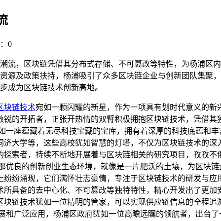
流
：0
潮流，区块链凭借其分布式存储、不可篡改等特性，为杨浦区内
资源及政策扶持，杨浦吸引了众多区块链企业与创新团队集聚，
步成为区块链技术创新高地。
区块链技术
宛如一颗闪耀的新星，作为一项具有划时代意义的新
敏锐的开拓者，正张开热情的双臂积极拥抱区块链技术，凭借其
宛如一座蕴藏着无尽科技宝藏的宝库，拥有着深厚的科技底蕴和丰
同济大学等，这些高校犹如智慧的灯塔，不仅为区块链技术的深
的探索者，持续不断地开展着与区块链相关的研究项目，孜孜不
浦那优良的创新创业生态环境，就像是一片肥沃的土壤，为区块链
上纷纷涌现，它们满怀壮志豪情，专注于区块链技术的研发与应
术所具备的去中心化、不可篡改等独特特性，精心开发出了更加
区块链技术犹如一位精明的管家，可以实现供应链信息的全程追
发展和广泛应用，杨浦区政府犹如一位高瞻远瞩的领航者，出台了