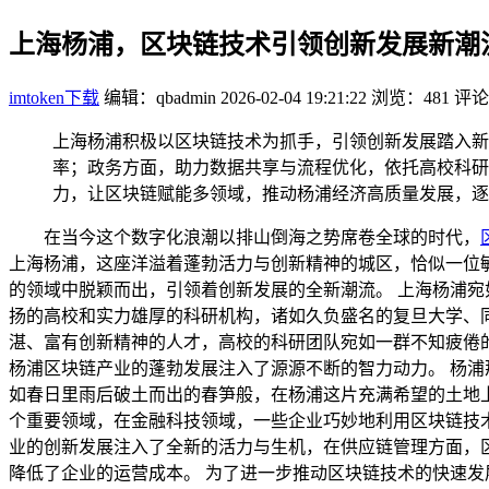
上海杨浦，区块链技术引领创新发展新潮
imtoken下载
编辑：qbadmin
2026-02-04 19:21:22
浏览：481
评论
上海杨浦积极以区块链技术为抓手，引领创新发展踏入新
率；政务方面，助力数据共享与流程优化，依托高校科研
力，让区块链赋能多领域，推动杨浦经济高质量发展，逐
在当今这个数字化浪潮以排山倒海之势席卷全球的时代，
上海杨浦，这座洋溢着蓬勃活力与创新精神的城区，恰似一位
的领域中脱颖而出，引领着创新发展的全新潮流。 上海杨浦
扬的高校和实力雄厚的科研机构，诸如久负盛名的复旦大学、
湛、富有创新精神的人才，高校的科研团队宛如一群不知疲倦
杨浦区块链产业的蓬勃发展注入了源源不断的智力动力。 杨
如春日里雨后破土而出的春笋般，在杨浦这片充满希望的土地
个重要领域，在金融科技领域，一些企业巧妙地利用区块链技
业的创新发展注入了全新的活力与生机，在供应链管理方面，
降低了企业的运营成本。 为了进一步推动区块链技术的快速