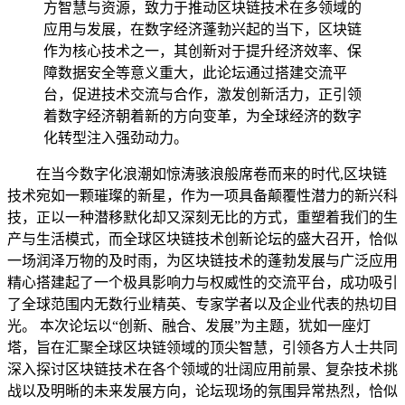
方智慧与资源，致力于推动区块链技术在多领域的
应用与发展，在数字经济蓬勃兴起的当下，区块链
作为核心技术之一，其创新对于提升经济效率、保
障数据安全等意义重大，此论坛通过搭建交流平
台，促进技术交流与合作，激发创新活力，正引领
着数字经济朝着新的方向变革，为全球经济的数字
化转型注入强劲动力。
在当今数字化浪潮如惊涛骇浪般席卷而来的时代,区块链
技术宛如一颗璀璨的新星，作为一项具备颠覆性潜力的新兴科
技，正以一种潜移默化却又深刻无比的方式，重塑着我们的生
产与生活模式，而全球区块链技术创新论坛的盛大召开，恰似
一场润泽万物的及时雨，为区块链技术的蓬勃发展与广泛应用
精心搭建起了一个极具影响力与权威性的交流平台，成功吸引
了全球范围内无数行业精英、专家学者以及企业代表的热切目
光。 本次论坛以“创新、融合、发展”为主题，犹如一座灯
塔，旨在汇聚全球区块链领域的顶尖智慧，引领各方人士共同
深入探讨区块链技术在各个领域的壮阔应用前景、复杂技术挑
战以及明晰的未来发展方向，论坛现场的氛围异常热烈，恰似