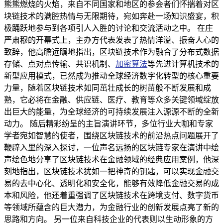
熊熊燃烧的火焰，来自不同国家和地区的参会者们怀揣着对区
块链技术的满腔热情与无限期待，宛如奔赴一场知识盛宴，积
极踊跃地参与到各项引人入胜的讨论和交流活动之中。 在庄
严肃穆的开幕式上，主办方代表发表了热情洋溢、振奋人心的
致辞，他高瞻远瞩地指出，区块链技术作为融合了分布式数据
存储、点对点传输、共识机制、
加密算法
等先进计算机技术的
新型应用模式，已然成为推动全球经济数字化转型的核心重要
力量，随着区块链技术如同茁壮成长的树苗般不断发展和成
熟，它必将在金融、供应链、医疗、教育等众多关键领域绽放
出巨大的能量，为全球经济的可持续发展注入源源不断的全新
动力。 随后精彩纷呈的主旨演讲环节，多位行业大咖和专家
学者宛如智慧的使者，围绕区块链技术的前沿热点问题展开了
鞭辟入里的深入探讨，一位声名远扬的区块链专家在演讲中绘
声绘色地分享了区块链技术在金融领域的经典应用案例，他深
刻地指出，区块链技术犹如一把神奇的钥匙，可以实现金融交
易的去中心化、透明化和安全化，能够有效降低金融交易的成
本和风险，他还着重强调了区块链技术在跨境支付、数字货币
等领域所蕴含的巨大潜力，为金融行业的创新发展点亮了新的
思路和方向。 另一位来自科技企业的代表则以生动形象的方