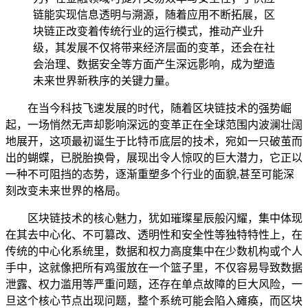
链能实现信息透明与溯源，随着应用不断拓展，区
块链正改变着传统行业的运行模式，推动产业升
级，其发展不仅将带来经济层面的变革，还会在社
会治理、数据安全等方面产生深远影响，成为塑造
未来世界新秩序的关键力量。
在当今科技飞速发展的时代，随着区块链技术的强势崛
起，一场悄然无声却影响深远的变革正在全球范围内波澜壮阔
地展开，这项最初诞生于比特币底层的技术，宛如一只破茧而
出的蝴蝶，已脱胎换骨，展现出令人惊叹的巨大潜力，它正以
一种不可阻挡的态势，逐渐重塑多个行业的面貌,甚至可能深
刻改变未来世界的格局。
区块链技术的核心魅力，犹如璀璨星辰般闪耀，集中体现
在其去中心化、不可篡改、透明性和安全性等独特特性上，在
传统的中心化系统里，数据和权力高度集中在少数机构或个人
手中，这就像把所有鸡蛋放在一个篮子里，不仅容易导致数据
泄露、权力滥用等严重问题，还存在单点故障的巨大风险，一
旦这个核心节点出现问题，整个系统可能会陷入瘫痪，而区块