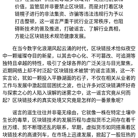
价值，监管层并非要禁止区块链，而是对打着区块
链幌子进行的非法集资、诈骗等违法违规行为予以
打击整顿，这一谣言严重干扰行业正常秩序，也阻
碍新技术的普及推进，打破谣言、了解行业真相，
方能让区块链技术规范健康发展。
在当今数字化浪潮风起云涌的时代，区块链技术恰似夜空
中一颗璀璨夺目的新星，以其去中心化、不可篡改、可追溯等
独特且卓越的特性，吸引了全球各界的广泛关注与目光聚焦，
近期网络上却不时泛起“区块链技术被禁”的谣言涟漪，这一不
实言论，犹如一颗投入平静湖面的石子，不仅在相关从业者的
工作与发展中激起层层困扰之波，也让许多对区块链满怀好奇
与探索之心的人陷入误解的迷雾之中，这一谣言究竟从何而
起？区块链技术的真实处境又究竟是怎样的一番景象呢？
谣言的滋生往往并非毫无缘由，它就像一株在特定土壤中
生长的毒草，区块链技术的发展历程与虚拟货币之间存在着千
丝万缕、剪不断理还乱的联系，早期，虚拟货币如同搭乘着区
块链技术的高速列车，在市场上迅速发展，掀起了一股狂热的