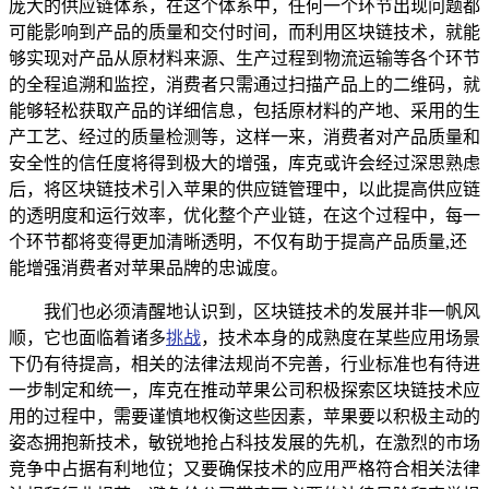
庞大的供应链体系，在这个体系中，任何一个环节出现问题都
可能影响到产品的质量和交付时间，而利用区块链技术，就能
够实现对产品从原材料来源、生产过程到物流运输等各个环节
的全程追溯和监控，消费者只需通过扫描产品上的二维码，就
能够轻松获取产品的详细信息，包括原材料的产地、采用的生
产工艺、经过的质量检测等，这样一来，消费者对产品质量和
安全性的信任度将得到极大的增强，库克或许会经过深思熟虑
后，将区块链技术引入苹果的供应链管理中，以此提高供应链
的透明度和运行效率，优化整个产业链，在这个过程中，每一
个环节都将变得更加清晰透明，不仅有助于提高产品质量,还
能增强消费者对苹果品牌的忠诚度。
我们也必须清醒地认识到，区块链技术的发展并非一帆风
顺，它也面临着诸多
挑战
，技术本身的成熟度在某些应用场景
下仍有待提高，相关的法律法规尚不完善，行业标准也有待进
一步制定和统一，库克在推动苹果公司积极探索区块链技术应
用的过程中，需要谨慎地权衡这些因素，苹果要以积极主动的
姿态拥抱新技术，敏锐地抢占科技发展的先机，在激烈的市场
竞争中占据有利地位；又要确保技术的应用严格符合相关法律