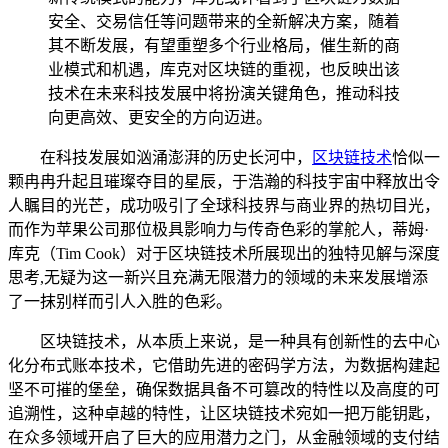
安全、交易信任等问题带来的全新解决方案，随着
其不断发展，有望重塑多个行业格局，催生新的商
业模式和机遇，库克对区块链的重视，也反映出该
技术在未来科技发展中将扮演关键角色，推动科技
向更高效、更安全的方向迈进。
在科技发展如汹涌澎湃的历史长河中，
区块链技术
恰似一
颗冉冉升起且璀璨夺目的星辰，于浩瀚的科技宇宙中释放出令
人瞩目的光芒，成功吸引了全球科技界与商业界的热切目光，
而作为苹果公司那位极具影响力与传奇色彩的掌舵人，蒂姆·
库克（Tim Cook）对于区块链技术所展现出的独特见解与深度
思考,无疑为这一新兴且充满无限潜力的领域的未来发展增添
了一抹别样而引人入胜的色彩。
区块链技术，从本质上来说，是一种具有创新性的去中心
化分布式账本技术，它借助先进的密码学方法，为数据构建起
坚不可摧的堡垒，确保数据具备不可篡改的特性以及高度的可
追溯性，这种卓越的特性，让区块链技术宛如一把万能钥匙，
在众多领域开启了巨大的应用潜力之门，从金融领域的支付结