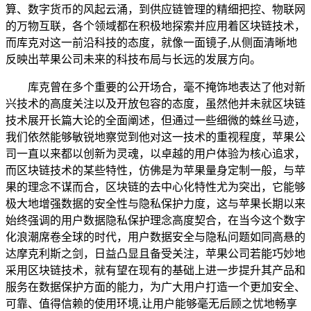
算、数字货币的风起云涌，到供应链管理的精细把控、物联网
的万物互联，各个领域都在积极地探索并应用着区块链技术，
而库克对这一前沿科技的态度，就像一面镜子,从侧面清晰地
反映出苹果公司未来的科技布局与长远的发展方向。
库克曾在多个重要的公开场合，毫不掩饰地表达了他对新
兴技术的高度关注以及开放包容的态度，虽然他并未就区块链
技术展开长篇大论的全面阐述，但通过一些细微的蛛丝马迹，
我们依然能够敏锐地察觉到他对这一技术的重视程度，苹果公
司一直以来都以创新为灵魂，以卓越的用户体验为核心追求，
而区块链技术的某些特性，仿佛是为苹果量身定制一般，与苹
果的理念不谋而合，区块链的去中心化特性尤为突出，它能够
极大地增强数据的安全性与隐私保护力度，这与苹果长期以来
始终强调的用户数据隐私保护理念高度契合，在当今这个数字
化浪潮席卷全球的时代，用户数据安全与隐私问题如同高悬的
达摩克利斯之剑，日益凸显且备受关注，苹果公司若能巧妙地
采用区块链技术，就有望在现有的基础上进一步提升其产品和
服务在数据保护方面的能力，为广大用户打造一个更加安全、
可靠、值得信赖的使用环境,让用户能够毫无后顾之忧地畅享