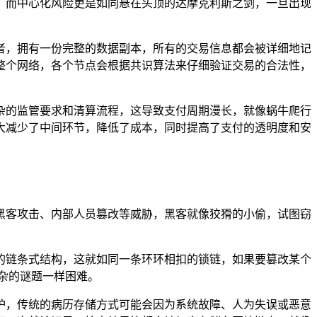
；而中心化风险更是如同悬在头顶的达摩克利斯之剑，一旦出现
者，拥有一份完整的数据副本，所有的交易信息都会被详细地记
整个网络，各个节点会根据共识算法来仔细验证交易的合法性，
杂的监管要求和清算流程，这导致支付周期漫长，就像蜗牛爬行
大减少了中间环节，降低了成本，同时提高了支付的透明度和安
黑客攻击、内部人员篡改等威胁，黑客就像狡猾的小偷，试图窃
的链条式结构，这就如同一条环环相扣的锁链，如果要篡改某个
杂的谜题一样困难。
护，传统的病历存储方式可能会因为系统故障、人为失误或恶意