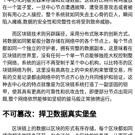
个中心化的服务器来存储和处理数据，这就好比将所有鸡蛋放
在一个篮子里，一旦中心节点遭遇故障、遭受恶意攻击或者被
别有用心之人操控，整个系统就如同失去主心骨的巨人，瞬间
陷入瘫痪,数据的安全性和完整性也将受到致命威胁。
而区块链技术则另辟蹊径，采用分布式账本的创新方式，
将数据如同繁星般分散存储在网络中的各个节点上，每个节点
都如同一个独立的守护者，拥有完整的数据副本，这意味着在
区块链的世界里，没有任何一个单一节点能够独揽大权控制整
个网络，系统的运行不再受制于某个中心机构，以比特币的区
块链网络为例，这里没有高高在上的中央机构来管理交易，所
有的交易记录都由网络中的节点齐心协力共同维护和验证，这
种去中心化的特点就像是为区块链系统打造了一副坚固的铠
甲，使其具有更高的可靠性和抗攻击性，即便部分节点出现问
题,整个网络依然能够如坚韧的骏马般正常驰骋运行。
不可篡改：捍卫数据真实堡垒
区块链上的数据以区块的形式有序存储，每个区块都如同