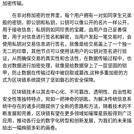
加密传输。
在非对称加密的世界里，每个用户拥有一对如同孪生兄弟
般的密钥，即公钥和私钥，公钥可以像公开的名片一样公开，
用于接收信息；私钥则如同珍贵的宝藏，由用户自己妥善保
管，用于对信息进行签名和解密，当用户发起一笔交易时，会
使用私钥对交易信息进行签名，就像是给交易盖上了一个独一
无二的印章，其他节点可以使用该用户的公钥对签名进行验
证，从而确保交易的真实性和合法性，在数据传输过程中，也
会对数据进行加密处理，就像是给数据穿上了一层坚固的铠
甲，防止数据在传输过程中被窃取或篡改,这种多重加密的方
式为区块链系统提供了坚如磐石的安全保障。
区块链技术以其去中心化、不可篡改、透明性、自治性和
安全性等独特特点，宛如一把神奇的钥匙，为解决传统信息系
统中存在的诸多问题提供了全新的思路和方法，随着技术的不
断发展和完善，区块链有望在更多领域如璀璨星辰般得到广泛
应用，推动各行业的数字化转型和创新发展，为我们的未来描
绘出一幅绚丽多彩的画卷。