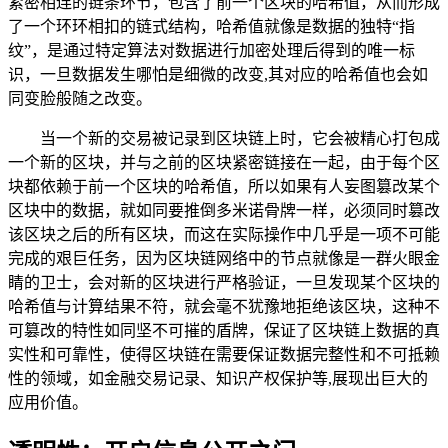
紧密相连的链条环节，包含了前一个区块的哈希值，从而形成
了一个环环相扣的链式结构，哈希值就像是数据的独特“指
纹”，是通过特定算法对数据进行加密处理后得到的唯一标
识，一旦数据发生哪怕是细微的改变,其对应的哈希值也会如
同变脸般随之改变。
当一个新的交易被记录到区块链上时，它会被精心打包成
一个新的区块，并与之前的区块紧密链接在一起，由于每个区
块都依赖于前一个区块的哈希值，所以如果有人妄图篡改某个
区块中的数据，就如同要推倒多米诺骨牌一样，必须同时篡改
该区块之后的所有区块，而这在实际操作中几乎是一项不可能
完成的艰巨任务，因为区块链网络中的节点就像是一群火眼金
睛的卫士，会对新的区块进行严格验证，一旦发现某个区块的
哈希值与计算结果不符，就会毫不犹豫地拒绝该区块，这种不
可篡改的特性如同坚不可摧的盾牌，保证了区块链上数据的真
实性和可靠性，使得区块链在需要保证数据完整性和不可抵赖
性的领域，如金融交易记录、知识产权保护等,展现出巨大的
应用价值。