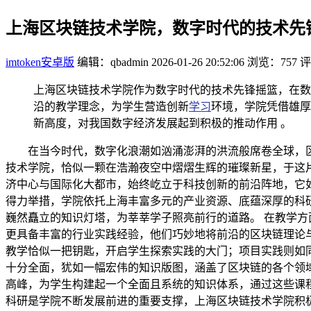
上海区块链技术学院，数字时代的技术先
imtoken安卓版
编辑：qbadmin
2026-01-26 20:52:06
浏览：757
评
上海区块链技术学院作为数字时代的技术先锋摇篮，在数
沿的教学理念，为学生营造创新
学习
环境，学院凭借雄厚
新高度，对我国数字经济发展起到积极的推动作用 。
在当今时代，数字化浪潮如汹涌澎湃的洪流般席卷全球，
技术学院，恰似一颗在浩瀚夜空中熠熠生辉的璀璨新星，于这
济中心与国际化大都市，始终屹立于科技创新的前沿阵地，它
得力举措，学院依托上海丰富多元的产业资源、底蕴深厚的科
巍然矗立的知识灯塔，为莘莘学子照亮前行的道路。 在教学
更具备丰富的行业实践经验，他们巧妙地将前沿的区块链理论
教学恰似一把钥匙，开启学生探索实践的大门；项目实践则如
十分全面，犹如一幅宏伟的知识版图，涵盖了区块链的各个领
高峰，为学生构建起一个全面且系统的知识体系，通过这些课
科研是学院不断发展前进的重要支撑，上海区块链技术学院积