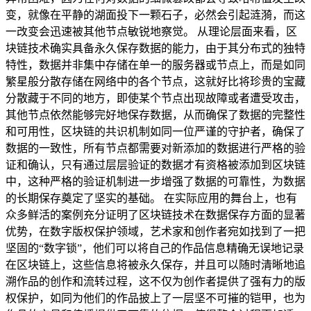
变，就像在平静的湖面投下一颗石子，必然会引起涟漪，而这
一改变会迅速被其他节点敏锐地察觉。 从理论层面来看，区
块链技术确实具备永久保存数据的能力，由于其分布式的独特
特性，数据并非集中存储在单一的服务器或节点上，而是如同
繁星般分散存储在网络中的各个节点，这就好比将珍贵的宝藏
分散藏于不同的地方，即使某个节点出现故障或者遭受攻击，
其他节点依然能够完好地保存数据，从而确保了数据的完整性
和可用性，区块链的共识机制如同一位严谨的守护者，确保了
数据的一致性，所有节点都需要对新添加的数据进行严格的验
证和确认，只有通过层层验证的数据才有资格被添加到区块链
中，这种严格的验证机制进一步增强了数据的可靠性，为数据
的长期保存奠定了坚实的基础。 在实际应用的舞台上，也有
众多鲜活的案例充分证明了区块链技术在数据保存方面的显著
优势，在数字版权保护领域，艺术家和创作者宛如找到了一把
坚固的“数字锁”，他们可以将自己的作品信息精确无误地记录
在区块链上，这些信息将被永久保存，并且可以随时清晰地追
溯作品的创作和流转过程，这不仅为创作者提供了强有力的版
权保护，如同为他们的作品披上了一层坚不可摧的铠甲，也为