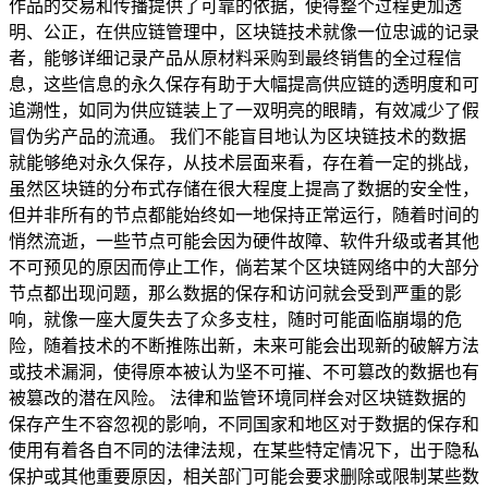
作品的交易和传播提供了可靠的依据，使得整个过程更加透
明、公正，在供应链管理中，区块链技术就像一位忠诚的记录
者，能够详细记录产品从原材料采购到最终销售的全过程信
息，这些信息的永久保存有助于大幅提高供应链的透明度和可
追溯性，如同为供应链装上了一双明亮的眼睛，有效减少了假
冒伪劣产品的流通。 我们不能盲目地认为区块链技术的数据
就能够绝对永久保存，从技术层面来看，存在着一定的挑战，
虽然区块链的分布式存储在很大程度上提高了数据的安全性，
但并非所有的节点都能始终如一地保持正常运行，随着时间的
悄然流逝，一些节点可能会因为硬件故障、软件升级或者其他
不可预见的原因而停止工作，倘若某个区块链网络中的大部分
节点都出现问题，那么数据的保存和访问就会受到严重的影
响，就像一座大厦失去了众多支柱，随时可能面临崩塌的危
险，随着技术的不断推陈出新，未来可能会出现新的破解方法
或技术漏洞，使得原本被认为坚不可摧、不可篡改的数据也有
被篡改的潜在风险。 法律和监管环境同样会对区块链数据的
保存产生不容忽视的影响，不同国家和地区对于数据的保存和
使用有着各自不同的法律法规，在某些特定情况下，出于隐私
保护或其他重要原因，相关部门可能会要求删除或限制某些数