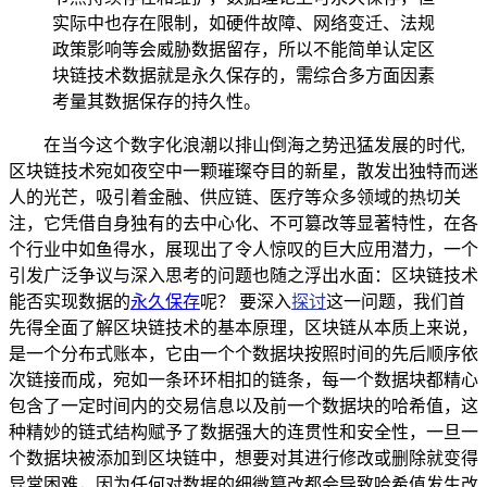
实际中也存在限制，如硬件故障、网络变迁、法规
政策影响等会威胁数据留存，所以不能简单认定区
块链技术数据就是永久保存的，需综合多方面因素
考量其数据保存的持久性。
在当今这个数字化浪潮以排山倒海之势迅猛发展的时代,
区块链技术宛如夜空中一颗璀璨夺目的新星，散发出独特而迷
人的光芒，吸引着金融、供应链、医疗等众多领域的热切关
注，它凭借自身独有的去中心化、不可篡改等显著特性，在各
个行业中如鱼得水，展现出了令人惊叹的巨大应用潜力，一个
引发广泛争议与深入思考的问题也随之浮出水面：区块链技术
能否实现数据的
永久保存
呢？ 要深入
探讨
这一问题，我们首
先得全面了解区块链技术的基本原理，区块链从本质上来说，
是一个分布式账本，它由一个个数据块按照时间的先后顺序依
次链接而成，宛如一条环环相扣的链条，每一个数据块都精心
包含了一定时间内的交易信息以及前一个数据块的哈希值，这
种精妙的链式结构赋予了数据强大的连贯性和安全性，一旦一
个数据块被添加到区块链中，想要对其进行修改或删除就变得
异常困难，因为任何对数据的细微篡改都会导致哈希值发生改