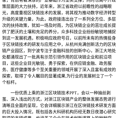
象，背后有着深厚的产业基础作为坚实支撑，同时也离不开政
策层面的大力扶持，近年来，浙江省政府以前瞻性的战略眼
光，高度重视区块链技术的发展，将其视为推动数字经济转型
升级的关键力量，为此，政府接连出台了一系列全方位、多层
次的扶持政策，犹如一场及时雨，为区块链企业的茁壮成长提
供了肥沃的土壤和充足的养分，众多科技企业纷纷敏锐地捕捉
到这一发展机遇，积极响应政府号召，以前所未有的热情投身
于区块链技术的研发与应用之中，从杭州充满创新活力的区块
链产业园区，到宁波专注于金融科技的创新中心，浙江大地处
处都涌现出了一批具有示范引领作用的区块链企业和前沿项
目，这些企业目光敏锐、勇于探索，在供应链金融、政务服
务、医疗健康等多个至关重要的领域开展了深入且富有成效的
探索，取得了令人瞩目的显著成果,为行业的发展树立了一个
个标杆。
一份优质上乘的浙江区块链技术PPT，会以一种抽丝剥
茧、深入浅出的方式，对浙江区块链产业的整体发展态势进行
清晰且全面的呈现，它会详细展示浙江在区块链技术研发方面
的巨大投入情况，既包括各大科研机构历经无数日夜潜心研究