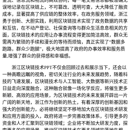
金流、信息流和物流的高效协同，每一笔交易信息都被准确无
误地记录在区块链上，不可篡改、透明可查，大大降低了融资
成本，显著提高了供应链的整体效率，在政务服务领域，浙江
勇于创新、大胆实践，利用区块链技术实现了政务数据的共享
和互信，在不动产登记、社保查询等与群众生活息息相关的方
面，区块链技术的应用让办事流程变得更加简洁高效，群众无
需再为繁琐的手续和漫长的等待而烦恼，真正实现了“数据多
跑路，群众少跑腿”，极大地提高了政府的办事效率和服务质
量,增强了群众的获得感和幸福感。
浙江区块链技术PPT不仅会回顾过去和展示当下，还会以
一种高瞻远瞩的视角，密切关注行业的未来发展趋势，随着科
技的飞速发展，区块链技术与人工智能、大数据等新兴技术正
日益走向深度融合，这种融合就像一场化学反应，将催生更多
新颖、高效的应用场景，为区块链技术的未来发展开辟出一片
广阔的新天地，浙江作为创新的热土，有着深厚的创新基因和
强大的创新能力，必将继续坚定不移地加大在区块链技术研发
和应用方面的投入，政府将进一步完善政策体系，引导更多的
资金和人才汇聚到区块链领域；企业将不断加大研发力度，探