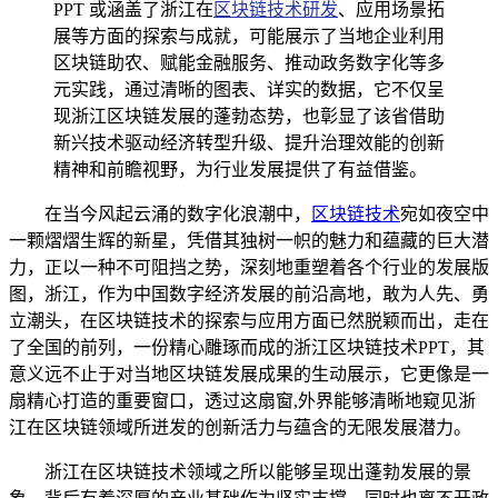
PPT 或涵盖了浙江在
区块链技术研发
、应用场景拓
展等方面的探索与成就，可能展示了当地企业利用
区块链助农、赋能金融服务、推动政务数字化等多
元实践，通过清晰的图表、详实的数据，它不仅呈
现浙江区块链发展的蓬勃态势，也彰显了该省借助
新兴技术驱动经济转型升级、提升治理效能的创新
精神和前瞻视野，为行业发展提供了有益借鉴。
在当今风起云涌的数字化浪潮中，
区块链技术
宛如夜空中
一颗熠熠生辉的新星，凭借其独树一帜的魅力和蕴藏的巨大潜
力，正以一种不可阻挡之势，深刻地重塑着各个行业的发展版
图，浙江，作为中国数字经济发展的前沿高地，敢为人先、勇
立潮头，在区块链技术的探索与应用方面已然脱颖而出，走在
了全国的前列，一份精心雕琢而成的浙江区块链技术PPT，其
意义远不止于对当地区块链发展成果的生动展示，它更像是一
扇精心打造的重要窗口，透过这扇窗,外界能够清晰地窥见浙
江在区块链领域所迸发的创新活力与蕴含的无限发展潜力。
浙江在区块链技术领域之所以能够呈现出蓬勃发展的景