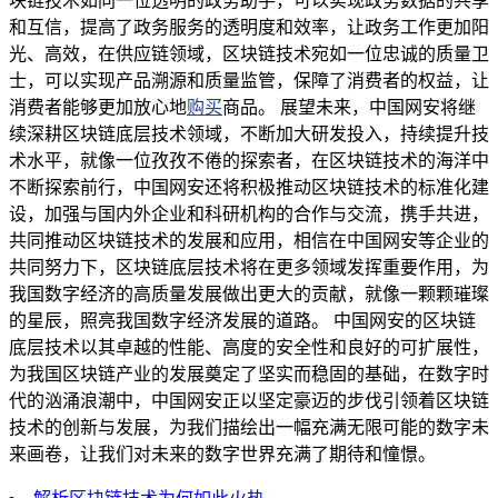
块链技术如同一位透明的政务助手，可以实现政务数据的共享
和互信，提高了政务服务的透明度和效率，让政务工作更加阳
光、高效，在供应链领域，区块链技术宛如一位忠诚的质量卫
士，可以实现产品溯源和质量监管，保障了消费者的权益，让
消费者能够更加放心地
购买
商品。 展望未来，中国网安将继
续深耕区块链底层技术领域，不断加大研发投入，持续提升技
术水平，就像一位孜孜不倦的探索者，在区块链技术的海洋中
不断探索前行，中国网安还将积极推动区块链技术的标准化建
设，加强与国内外企业和科研机构的合作与交流，携手共进，
共同推动区块链技术的发展和应用，相信在中国网安等企业的
共同努力下，区块链底层技术将在更多领域发挥重要作用，为
我国数字经济的高质量发展做出更大的贡献，就像一颗颗璀璨
的星辰，照亮我国数字经济发展的道路。 中国网安的区块链
底层技术以其卓越的性能、高度的安全性和良好的可扩展性，
为我国区块链产业的发展奠定了坚实而稳固的基础，在数字时
代的汹涌浪潮中，中国网安正以坚定豪迈的步伐引领着区块链
技术的创新与发展，为我们描绘出一幅充满无限可能的数字未
来画卷，让我们对未来的数字世界充满了期待和憧憬。