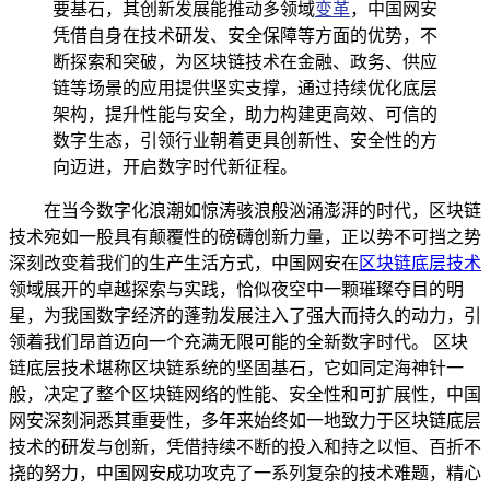
要基石，其创新发展能推动多领域
变革
，中国网安
凭借自身在技术研发、安全保障等方面的优势，不
断探索和突破，为区块链技术在金融、政务、供应
链等场景的应用提供坚实支撑，通过持续优化底层
架构，提升性能与安全，助力构建更高效、可信的
数字生态，引领行业朝着更具创新性、安全性的方
向迈进，开启数字时代新征程。
在当今数字化浪潮如惊涛骇浪般汹涌澎湃的时代，区块链
技术宛如一股具有颠覆性的磅礴创新力量，正以势不可挡之势
深刻改变着我们的生产生活方式，中国网安在
区块链底层技术
领域展开的卓越探索与实践，恰似夜空中一颗璀璨夺目的明
星，为我国数字经济的蓬勃发展注入了强大而持久的动力，引
领着我们昂首迈向一个充满无限可能的全新数字时代。 区块
链底层技术堪称区块链系统的坚固基石，它如同定海神针一
般，决定了整个区块链网络的性能、安全性和可扩展性，中国
网安深刻洞悉其重要性，多年来始终如一地致力于区块链底层
技术的研发与创新，凭借持续不断的投入和持之以恒、百折不
挠的努力，中国网安成功攻克了一系列复杂的技术难题，精心