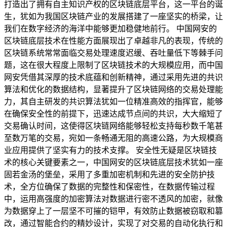
打造出了拥有自主知识产权的区块链底层平台，这一平台的诞
生，犹如为我国区块链产业的发展搭建了一座坚实的桥梁，让
我们在数字经济的海洋中能够更加稳健地前行。 中国网安的
区块链底层技术在性能方面展现出了卓越非凡的表现，传统的
区块链系统常常面临交易处理速度迟缓、吞吐量低下等棘手问
题，这在很大程度上限制了区块链技术的大规模应用，而中国
网安凭借其深厚的技术底蕴和创新精神，通过采用先进的共识
算法和优化的数据结构，显著提升了区块链网络的交易处理能
力，其自主研发的共识算法犹如一位精准高效的指挥官，能够
在确保安全性的前提下，迅速达成节点间的共识，大大缩短了
交易确认时间，这使得区块链网络能够轻松支持每秒数千笔甚
至数万笔的交易，宛如一条畅通无阻的高速公路，为大规模商
业应用提供了坚实有力的技术支撑。 安全性无疑是区块链技
术的核心关键要素之一，中国网安的区块链底层技术犹如一座
固若金汤的堡垒，采用了多重加密机制和先进的安全防护技
术，全方位确保了数据的完整性和保密性，在数据传输过程
中，运用高强度的加密算法对数据进行密不透风的加密，就像
为数据穿上了一层坚不可摧的铠甲，有效防止数据被窃取和篡
改，通过智能合约的精妙设计，实现了对交易的自动化执行和