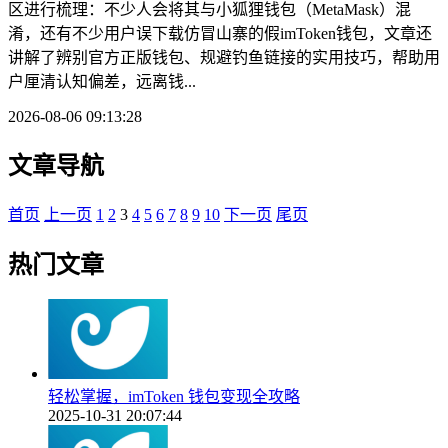
区进行梳理：不少人会将其与小狐狸钱包（MetaMask）混
淆，还有不少用户误下载仿冒山寨的假imToken钱包，文章还
讲解了辨别官方正版钱包、规避钓鱼链接的实用技巧，帮助用
户厘清认知偏差，远离钱...
2026-08-06 09:13:28
文章导航
首页
上一页
1
2
3
4
5
6
7
8
9
10
下一页
尾页
热门文章
轻松掌握，imToken 钱包变现全攻略
2025-10-31 20:07:44