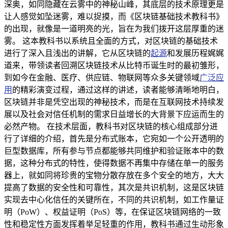
深奥，如同隐藏在云雾中的神秘山峰，其底层的技术原理更是
让人感觉如坠迷雾，难以捉摸，而《区块链基础技术教科书》
的出现，就像是一道明亮的光，旨在为我们拨开这层厚重的迷
雾。 这本教科书以系统且全面的方式，对区块链的基础技术
进行了深入且浅出的讲解，它从区块链的
起源
和发展历程娓娓
道来，带领读者回溯区块链技术从比特币诞生时的最初雏形，
到如今在金融、医疗、供应链、物联网等众多关键领域
广泛应
用
的精彩演变过程，通过这样的讲述，读者能够清晰地明白，
区块链并非是凭空出现的神秘技术，而是在互联网技术持续发
展以及社会对信任机制的需求日益增长的大背景下应运而生的
必然产物。 在技术层面，教科书对区块链的核心组成部分进
行了详细的介绍，首先是分布式账本，它宛如一个公开透明的
巨型数据库，所有参与节点都能够共同维护和验证账本中的数
据，这种分布式的特性，使得数据不再集中存储在单一的服务
器上，就如同将珍贵的宝物分散存放在多个安全的地方，大大
提高了数据的安全性和可靠性，其次是共识机制，这是区块链
实现去中心化信任的关键所在，不同的共识机制，如工作量证
明（PoW）、权益证明（PoS）等，在保证区块链网络的一致
性和稳定性方面发挥着举足轻重的作用，教科书通过生动形象