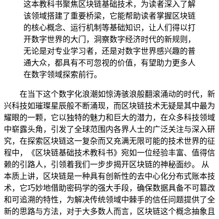
这本教科书聚焦区块链基础技术，为读者深入了解
该领域搭建了重要桥梁，它能帮助读者掌握区块链
的核心概念、运行机制等基础知识，让人们得以打
开数字世界的大门，洞察数字经济时代的新规则，
无论是对专业学习者，还是对数字世界感兴趣的普
通大众，都具有不可忽视的价值，有望助力更多人
在数字领域探索前行。
在当下这个数字化浪潮如惊涛骇浪般翻滚涌动的时代，新
兴科技如璀璨星辰般不断涌现，而区块链技术无疑是其中最为
耀眼的一颗，它以独特的魅力和巨大的潜力，在众多科技领域
中崭露头角，引发了全球范围内各界人士的广泛关注与深入研
究，在探索区块链这一复杂而又充满无限可能的技术世界的征
程中，《区块链基础技术教科书》宛如一位经验丰富、值得信
赖的引路人，引领着我们一步步揭开区块链的神秘面纱。 从
本质上讲，区块链是一种具有创新性的去中心化分布式账本技
术，它巧妙地借助密码学的强大手段，确保数据具备不可篡改
和可追溯的特性，为解决传统领域中棘手的信任问题提供了全
新的思路与方法，对于大多数人而言，区块链这个概念抽象且