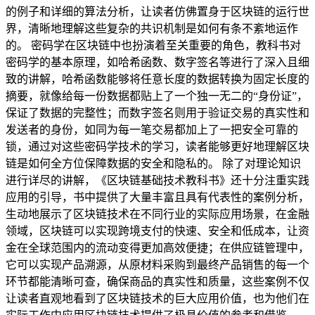
的例子和详细的算法分析，让读者仿佛置身于区块链的运行世
界，清晰地理解这些复杂的共识机制是如何有条不紊地运作
的。 密码学在区块链中也扮演着至关重要的角色，教科书对
密码学的基本原理，如哈希函数、数字签名等进行了深入且细
致的讲解，哈希函数能够将任意长度的数据转换为固定长度的
摘要，就像给每一份数据都贴上了一个独一无二的“身份证”，
保证了数据的完整性；而数字签名则用于验证交易的真实性和
发送者的身份，如同为每一笔交易都加上了一把安全可靠的
锁，通过对这些密码学技术的学习，读者能够更好地理解区块
链是如何全方位保障数据的安全和隐私的。 除了对理论知识
进行详尽的讲解，《区块链基础技术教科书》还十分注重实践
应用的引导，书中提供了大量丰富且具有代表性的案例分析，
生动地展示了区块链技术在不同行业的实际应用场景，在金融
领域，区块链可以实现跨境支付的快速、安全和低成本，让资
金在全球范围内的流动变得更加高效便捷；在供应链管理中，
它可以实现产品溯源，从原材料采购到最终产品销售的每一个
环节都能清晰可查，确保商品的真实性和质量，这些案例不仅
让读者直观地看到了区块链技术的巨大应用价值，也为他们在