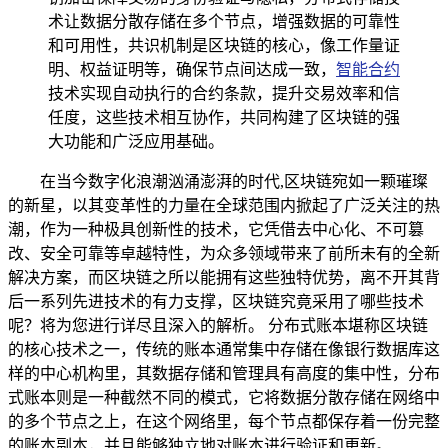
术让数据分散存储在多个节点，增强数据的可靠性
和可用性，共识机制是区块链的核心，像工作量证
明、权益证明等，确保节点间达成一致，
智能合约
技术实现自动执行的合约条款，提升交易效率和信
任度，这些技术相互协作，共同构建了区块链的强
大功能和广泛应用基础。
在当今数字化浪潮汹涌澎湃的时代,区块链宛如一颗璀璨
的新星，以其变革性的力量在全球范围内掀起了广泛关注的热
潮，作为一种极具创新性的技术，它凭借去中心化、不可篡
改、安全可靠等卓越特性，为众多领域带来了前所未有的全新
解决方案，而区块链之所以能拥有这些独特优势，离不开其背
后一系列先进技术的有力支撑，区块链究竟采用了哪些技术
呢？将为您进行详尽且深入的解析。 分布式账本堪称区块链
的核心技术之一，传统的账本通常集中存储在像银行数据库这
样的中心机构里，其数据存储和管理具有高度的集中性，分布
式账本则是一种截然不同的模式，它将数据分散存储在网络中
的多个节点之上，在这个网络里，每个节点都保存着一份完整
的账本副本，并且能够独立地对账本进行验证和更新。