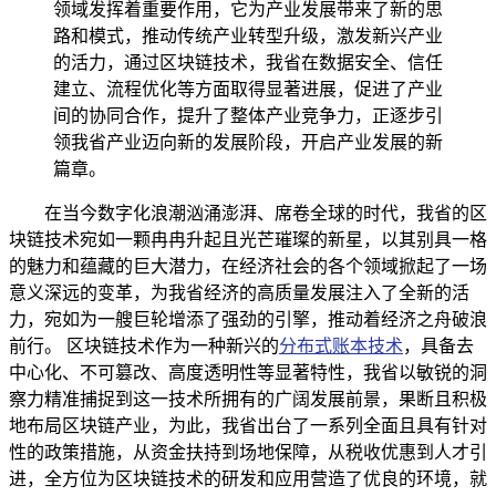
领域发挥着重要作用，它为产业发展带来了新的思
路和模式，推动传统产业转型升级，激发新兴产业
的活力，通过区块链技术，我省在数据安全、信任
建立、流程优化等方面取得显著进展，促进了产业
间的协同合作，提升了整体产业竞争力，正逐步引
领我省产业迈向新的发展阶段，开启产业发展的新
篇章。
在当今数字化浪潮汹涌澎湃、席卷全球的时代，我省的区
块链技术宛如一颗冉冉升起且光芒璀璨的新星，以其别具一格
的魅力和蕴藏的巨大潜力，在经济社会的各个领域掀起了一场
意义深远的变革，为我省经济的高质量发展注入了全新的活
力，宛如为一艘巨轮增添了强劲的引擎，推动着经济之舟破浪
前行。 区块链技术作为一种新兴的
分布式账本技术
，具备去
中心化、不可篡改、高度透明性等显著特性，我省以敏锐的洞
察力精准捕捉到这一技术所拥有的广阔发展前景，果断且积极
地布局区块链产业，为此，我省出台了一系列全面且具有针对
性的政策措施，从资金扶持到场地保障，从税收优惠到人才引
进，全方位为区块链技术的研发和应用营造了优良的环境，就