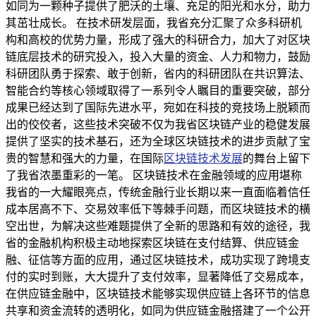
如同为一颗种子提供了肥沃的土壤、充足的阳光和水分，助力
其茁壮成长。 在技术研发层面，我省充分汇聚了众多科研机
构和高校的优势力量，形成了强大的科研合力，加大了对区块
链底层技术的研究投入，投入大量的资金、人力和物力，鼓励
科研团队勇于探索、敢于创新，省内的科研团队在共识算法、
智能合约等核心领域取得了一系列令人瞩目的重要突破，部分
成果已经达到了国际先进水平，宛如在科技的竞技场上脱颖而
出的佼佼者，这些技术突破不仅为我省区块链产业的稳健发展
提供了坚实的技术基石，还为全球区块链技术的进步贡献了宝
贵的智慧和强大的力量，在国际
区块链技术发展
的舞台上留下
了我省浓墨重彩的一笔。 区块链技术在金融领域的应用堪称
我省的一大耀眼亮点，传统金融行业长期以来一直面临着信任
成本居高不下、交易效率低下等棘手问题，而区块链技术的横
空出世，为解决这些难题提供了全新的思路和有效的途径，我
省的金融机构积极主动地探索区块链在支付结算、供应链金
融、征信等方面的应用，通过区块链技术，成功实现了跨境支
付的实时到账，大大提升了支付效率，显著降低了交易成本，
在供应链金融中，区块链技术能够实现供应链上各环节的信息
共享和资金流转的透明化，如同为供应链金融搭建了一个公开