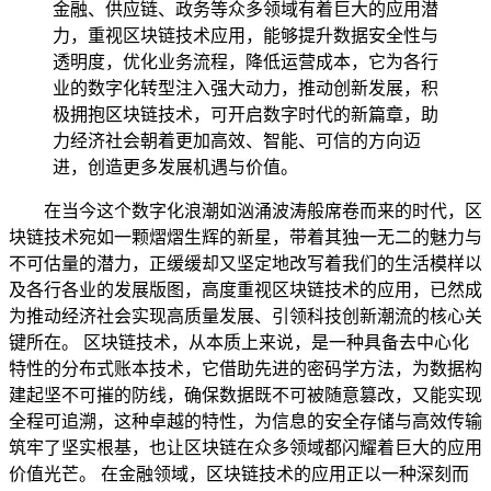
金融、供应链、政务等众多领域有着巨大的应用潜
力，重视区块链技术应用，能够提升数据安全性与
透明度，优化业务流程，降低运营成本，它为各行
业的数字化转型注入强大动力，推动创新发展，积
极拥抱区块链技术，可开启数字时代的新篇章，助
力经济社会朝着更加高效、智能、可信的方向迈
进，创造更多发展机遇与价值。
在当今这个数字化浪潮如汹涌波涛般席卷而来的时代，区
块链技术宛如一颗熠熠生辉的新星，带着其独一无二的魅力与
不可估量的潜力，正缓缓却又坚定地改写着我们的生活模样以
及各行各业的发展版图，高度重视区块链技术的应用，已然成
为推动经济社会实现高质量发展、引领科技创新潮流的核心关
键所在。 区块链技术，从本质上来说，是一种具备去中心化
特性的分布式账本技术，它借助先进的密码学方法，为数据构
建起坚不可摧的防线，确保数据既不可被随意篡改，又能实现
全程可追溯，这种卓越的特性，为信息的安全存储与高效传输
筑牢了坚实根基，也让区块链在众多领域都闪耀着巨大的应用
价值光芒。 在金融领域，区块链技术的应用正以一种深刻而