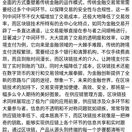
全面的方式重塑着传统金融的运作模式，传统金融交易常常需
要经过多个中间环节，以保障交易的安全性与合规性，这一系
列中间环节不仅大幅增加了交易成本，还极大地降低了交易效
率，而区块链技术所特有的去中心化特点，如同为金融交易开
辟了一条直达通道，让交易能够直接在参与者之间顺畅进行，
显著减少了中间环节，大大提高了交易的透明度和效率，以跨
境支付为例，它向来是金融领域的一大棘手难题，传统的跨境
支付流程繁琐，需要经过多个银行和清算机构，不仅手续费高
昂，而且到账时间漫长，而区块链技术的介入，让跨境支付实
现了实时到账的飞跃，同时大幅降低了成本，区块链技术还能
在数字货币的发行和交易领域大展拳脚，为金融创新提供了全
新的思路与广阔的途径，想象一下，未来的金融世界，在区块
链技术的加持下，交易变得更加便捷、高效、安全，那将是一
幅多么令人期待的美好图景。 在供应链管理方面，区块链技
术同样展现出了极为广阔的应用前景，供应链涉及众多环节和
大量参与者，信息的不透明和不对称问题犹如顽疾，常常导致
供应链效率低下、成本居高不下，而区块链技术就像是一把神
奇的钥匙，能够实现供应链上各个环节的信息共享和实时跟
踪，通过区块链，产品从源头到终端的每一个步骤都清晰可