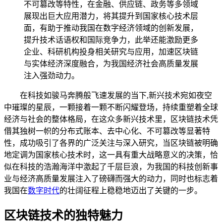
不可篡改等特性，在金融、供应链、政务等多领域
展现出巨大应用潜力，将其提升到国家核心技术层
面，有助于推动我国在数字经济领域的创新发展，
提升技术话语权和国际竞争力，此举还能激励更多
企业、科研机构投身相关研究与应用，加速区块链
与实体经济深度融合，为我国经济社会高质量发展
注入强劲动力。
在科技如骏马奔腾般飞速发展的当下,新兴技术宛如夜空
中璀璨的星辰，一颗接着一颗不断闪耀登场，持续重塑着全球
经济与社会的整体格局，在这众多新兴技术里，区块链技术凭
借其独树一帜的分布式账本、去中心化、不可篡改等显著特
性，成功吸引了各界的广泛关注与深入研究，当区块链被明确
地定调为国家核心技术时，这一具有重大战略意义的决策，恰
似在科技的浩瀚海洋中激起了千层巨浪，为我国的科技创新事
业与经济高质量发展注入了磅礴而强大的动力，同时也标志着
我国在
数字时代
的壮阔征程上稳稳地迈出了关键的一步。
区块链技术的独特魅力