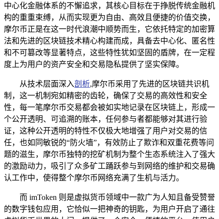
中心化金融体系的不懈追求，其核心目标在于挣脱传统金融机
构的重重束缚，从而实现更为自由、高效且便捷的价值交换，
摩尔币正是在这一时代浪潮中顺势而生，它依托特定的加密算
法和先进的区块链技术精心构建而成，具备去中心化、匿名性
和不可篡改等显著特点，这些特性犹如坚固的盾牌，在一定程
度上为用户的资产安全和交易隐私提供了坚实保障。
从技术层面深入
剖析
,摩尔币采用了先进的区块链共识机
制，这一机制宛如精密的齿轮，确保了交易的高效性和安全
性，每一笔摩尔币交易都会被如实地记录在区块链上，形成一
个公开透明、可追溯的账本，任何参与者都能够对其进行验
证，这种公开透明的特性不仅极大地增强了用户对交易的信
任，也如同敏锐的“防火墙”，有效防止了欺诈和双重花费等问
题的滋生，摩尔币独特的挖矿机制为整个生态系统注入了强大
的激励动力，吸引了众多矿工踊跃参与到网络的维护和交易确
认工作中，使得整个摩尔币网络充满了生机与活力。
而 imToken 则是虚拟货币领域中一款广为人知且备受赞誉
的数字钱包应用，它恰似一把神奇的钥匙，为用户开启了通往