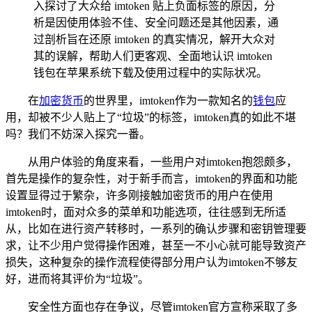
入探讨了大众给 imtoken 贴上负面标签的原因，分
析是因使用体验不佳、安全问题还是其他因素，通
过剖析旨在还原 imtoken 的真实情况，解开大众对
其的误解，帮助人们更客观、全面地认识 imtoken
钱包在苹果系统下载及使用过程中的实际状况。
在
加密货币
的世界里，imtoken作为一款知名的
钱包
应
用，却被不少人贴上了“垃圾”的标签，imtoken真的如此不堪
吗？我们不妨深入探究一番。
从用户体验的角度来看，一些用户对imtoken抱怨颇多，
首先是操作的复杂性，对于新手而言，imtoken的界面和功能
设置显得过于繁杂，许多刚接触加密货币的用户在使用
imtoken时，面对众多的菜单和功能选项，往往感到无所适
从，比如在进行资产转移时，一系列的确认步骤和密钥管理要
求，让不少用户觉得操作困难，甚至一不小心就可能导致资产
损失，这种复杂的操作流程使得部分用户认为imtoken不够友
好，进而将其评价为“垃圾”。
安全性方面也存在争议，尽管imtoken官方宣称采取了多