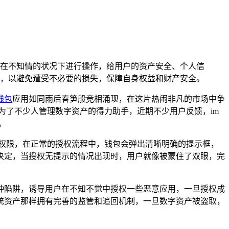
户在不知情的状况下进行操作，给用户的资产安全、个人信
险，以避免遭受不必要的损失，保障自身权益和财产安全。
钱包
应用如同雨后春笋般竞相涌现，在这片热闹非凡的市场中争
为了不少人管理数字资产的得力助手，近期不少用户反馈，im
。
作权限，在正常的授权流程中，钱包会弹出清晰明确的提示框，
决定，当授权无提示的情况出现时，用户就像被蒙住了双眼，完
种陷阱，诱导用户在不知不觉中授权一些恶意应用，一旦授权成
统资产那样拥有完善的监管和追回机制，一旦数字资产被盗取，