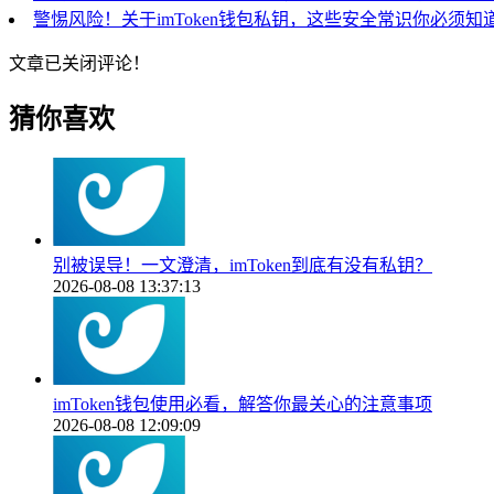
警惕风险！关于imToken钱包私钥，这些安全常识你必须知
文章已关闭评论！
猜你喜欢
别被误导！一文澄清，imToken到底有没有私钥？
2026-08-08 13:37:13
imToken钱包使用必看，解答你最关心的注意事项
2026-08-08 12:09:09