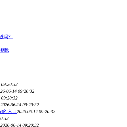
赚钱吗？
产钥匙
 09:20:32
26-06-14 09:20:32
 09:20:32
径
2026-06-14 09:20:32
b3的入口
2026-06-14 09:20:32
20:32
略
2026-06-14 09:20:32