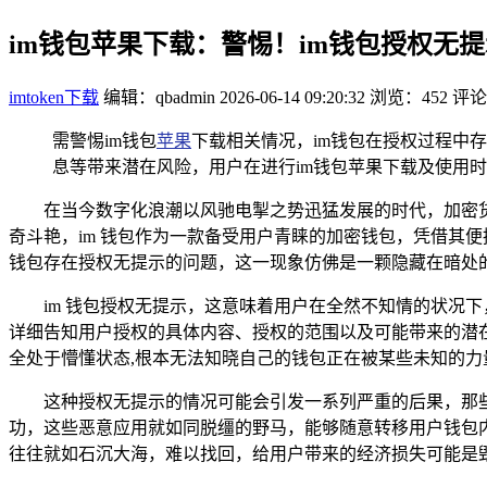
im钱包苹果下载：警惕！im钱包授权无
imtoken下载
编辑：qbadmin
2026-06-14 09:20:32
浏览：452
评论
需警惕im钱包
苹果
下载相关情况，im钱包在授权过程中
息等带来潜在风险，用户在进行im钱包苹果下载及使用
在当今数字化浪潮以风驰电掣之势迅猛发展的时代，加密
奇斗艳，im 钱包作为一款备受用户青睐的加密钱包，凭借其便
钱包存在授权无提示的问题，这一现象仿佛是一颗隐藏在暗处
im 钱包授权无提示，这意味着用户在全然不知情的状况
详细告知用户授权的具体内容、授权的范围以及可能带来的潜
全处于懵懂状态,根本无法知晓自己的钱包正在被某些未知的力
这种授权无提示的情况可能会引发一系列严重的后果，那
功，这些恶意应用就如同脱缰的野马，能够随意转移用户钱包
往往就如石沉大海，难以找回，给用户带来的经济损失可能是