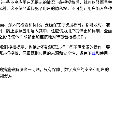
当一些不良应用在无提示的情况下获得授权后，就可以轻而易举
暴利，这不仅严重侵犯了用户的隐私权，还可能让用户陷入各种
全面、深入的检查和优化，要确保在每次授权时，都能及时、准
制，防止恶意应用混入其中，还应该为用户提供更加详细、全面
意识,使他们能够更加谨慎地对待钱包授权操作。
有收到授权提示，也绝对不能随意进行一些不明来源的操作，要
用进行授权，仔细甄别应用的来源和安全性，避免
下载
和使用一
效的措施来解决这一问题，只有保障了数字资产的安全和用户的
易服务。