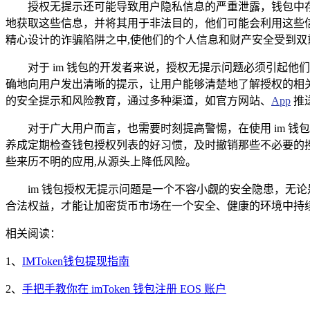
授权无提示还可能导致用户隐私信息的严重泄露，钱包中
地获取这些信息，并将其用于非法目的，他们可能会利用这些
精心设计的诈骗陷阱之中,使他们的个人信息和财产安全受到双
对于 im 钱包的开发者来说，授权无提示问题必须引起
确地向用户发出清晰的提示，让用户能够清楚地了解授权的相
的安全提示和风险教育，通过多种渠道，如官方网站、
App
推
对于广大用户而言，也需要时刻提高警惕，在使用 im 
养成定期检查钱包授权列表的好习惯，及时撤销那些不必要的
些来历不明的应用,从源头上降低风险。
im 钱包授权无提示问题是一个不容小觑的安全隐患，无
合法权益，才能让加密货币市场在一个安全、健康的环境中持
相关阅读：
1、
IMToken钱包提现指南
2、
手把手教你在 imToken 钱包注册 EOS 账户