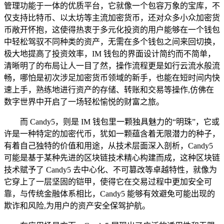
管理功能于一体的优质平台，它就像一个包容万象的宝库，不
仅支持比特币、以太坊等主流加密货币，还对众多小众加密货
币敞开怀抱，这使得热衷于多元化投资的用户能够在一个钱包
中轻松驾驭不同种类的资产，无需在多个钱包之间来回切换，
极大地提高了投资效率，IM 钱包的界面设计简约而不简单，
清晰明了的布局让人一目了然，操作流程更是如行云流水般流
畅，哪怕是初次涉足加密货币领域的新手，也能在短时间内快
速上手，熟练地进行资产的存储、转账和交易等操作,仿佛在
数字世界中开启了一场轻松愉悦的财富之旅。
而 Candy5，则是 IM 钱包里一颗独具魅力的“明珠”，它或
许是一种特定的加密代币，犹如一颗蕴含着无限潜力的种子，
有着自己独特的价值和用途，从技术层面深入剖析，Candy5
可能是基于某种先进的区块链技术精心构建而成，这种区块链
技术赋予了 Candy5 去中心化、不可篡改等卓越特性，就像为
它穿上了一层坚固的铠甲，使得它在交易过程中更加安全可
靠，与传统金融体系相比，Candy5 能够有效避免可能出现的
欺诈和风险,为用户的资产安全保驾护航。