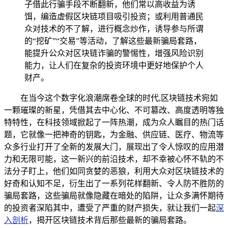
子借此行骗手段不断翻新，他们常以高收益为诱
饵，编造虚假区块链项目吸引投资；或利用普通民
众对技术的不了解，进行概念炒作，诱导参与所谓
的“挖矿”“交易”等活动，了解这些最新骗局套路，
能提升公众对区块链诈骗的警惕性，增强风险识别
能力，让人们在复杂的投资环境中更好地保护个人
财产。
在当今这个数字化浪潮席卷全球的时代,区块链技术宛如
一颗璀璨的新星，凭借其去中心化、不可篡改、高度透明等独
特特性，在科技领域掀起了一阵热潮，成为众人瞩目的热门话
题，它就像一把神奇的钥匙，为金融、供应链、医疗、物流等
众多行业打开了全新的发展大门，展现出了令人惊叹的应用潜
力和无限可能，这一新兴的前沿技术，却不幸被心怀不轨的不
法分子盯上，他们如同贪婪的恶狼，利用大众对区块链技术的
好奇和认知不足，衍生出了一系列花样翻新、令人防不胜防的
骗局套路，这些骗局就像隐藏在暗处的陷阱，让众多满怀期待
的投资者深陷其中，遭受了严重的财产损失，就让我们一起
深
入剖析
，揭开区块链技术背后那些最新的骗局套路。