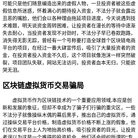
可能只是他们随意编造出来的虚假人物，一旦投资者被这些虚
假信息所迷惑，怀着满心的期待投入资金，不法分子就会露出
丑恶的嘴脸，他们会以各种理由拖延项目进度，今天说遇到技
术难题，明天说资金周转困难，让投资者在漫长的等待中逐渐
失去耐心，当投资者发现不对劲时，不法分子早已卷款跑路，
消失得无影无踪，曾经有一个号称要打造全球首个区块链电商
平台的项目，在经过一番大肆宣传后，吸引了大量投资者的资
金，在投资者投入资金不久后，这个项目就像泡沫一样突然破
裂，项目团队失联，网站无法访问，投资者血本无归，只能欲
哭无泪。
区块链虚拟货币交易骗局
虚拟货币作为区块链技术的一个重要应用领域,本应是创
新和发展的象征，但却不幸成为了骗子们行骗的重灾区，一些
不法分子就像操纵木偶的幕后黑手，推出自己的虚拟货币，通
过操纵交易平台价格，制造虚拟货币价格不断上涨的假象，他
们在交易平台上人为地抬高价格，吸引投资者的目光，让投资
者误以为这是一个难得的投资机会，他们还会组织所谓的“专