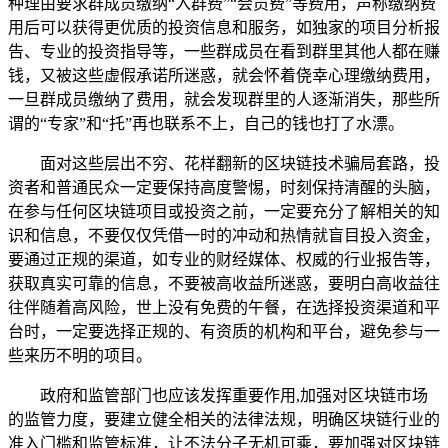
种理由要求群成员缴纳“入群费”“会员费”等费用，声称缴纳费
用后可以获得更优质的投资信息和服务，如独家的项目分析报
告、专业的投资指导等，一些群成员在看到群里其他人都在赚
钱，又被这些虚假承诺所迷惑，就会怀着侥幸心理缴纳费用，
一旦群成员缴纳了费用，就会发现群里的人逐渐消失，那些所
谓的“专家”和“托”再也联系不上，自己的钱也打了水漂。
面对这些层出不穷、花样翻新的区块链技术骗局套路，投
资者和普通民众一定要保持高度警惕，时刻保持清醒的头脑，
在参与任何区块链项目或投资之前，一定要充分了解相关的知
识和信息，不要仅仅凭借一时的冲动和热情就盲目投入资金，
要通过正规的渠道，如专业的财经媒体、权威的行业报告等，
获取真实可靠的信息，不要被高收益所迷惑，要明白高收益往
往伴随着高风险，世上没有免费的午餐，在选择投资渠道和平
台时，一定要选择正规的、有资质的机构和平台，避免参与一
些来历不明的项目。
政府和监管部门也应该发挥重要作用,加强对区块链市场
的监管力度，要建立健全相关的法律法规，明确区块链行业的
准入门槛和监管标准，让不法分子无机可乘，要加强对区块链