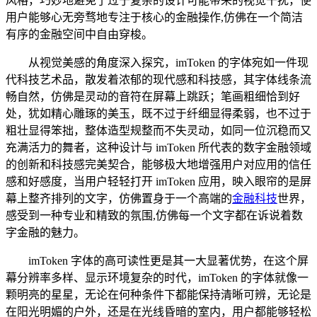
风格，巧妙地避免了过于复杂的设计可能带来的视觉干扰，使
用户能够心无旁骛地专注于核心的金融操作,仿佛在一个简洁
有序的金融空间中自由穿梭。
从视觉美感的角度深入探究，imToken 的字体宛如一件现
代科技艺术品，散发着浓郁的现代感和科技感，其字体线条流
畅自然，仿佛是灵动的音符在屏幕上跳跃；笔画粗细恰到好
处，犹如精心雕琢的美玉，既不过于纤细显得柔弱，也不过于
粗壮显得笨拙，整体造型规整而不失灵动，如同一位沉稳而又
充满活力的舞者，这种设计与 imToken 所代表的数字金融领域
的创新和科技感完美契合，能够极大地增强用户对应用的信任
感和好感度，当用户轻轻打开 imToken 应用，映入眼帘的是屏
幕上整齐排列的文字，仿佛置身于一个高端的
金融科技
世界，
感受到一种专业和精致的氛围,仿佛每一个文字都在诉说着数
字金融的魅力。
imToken 字体的高可读性更是其一大显著优势，在这个屏
幕分辨率多样、显示环境复杂的时代，imToken 的字体就像一
颗明亮的星星，无论在何种条件下都能保持清晰可辨，无论是
在阳光明媚的户外，还是在光线昏暗的室内，用户都能够轻松