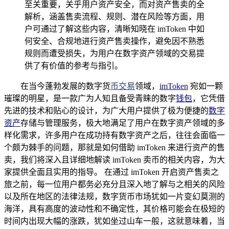
至关重要，关乎用户资产安全，而对资产售卖的全
解析，涵盖售卖流程、规则、潜在风险等方面，用
户可通过了解这些内容，清晰知晓在 imToken 中如
何安全、合规地进行资产售卖操作，避免因不熟悉
规则而遭受损失，为用户在数字资产领域的交易提
供了有价值的参考与指引。
在当今蓬勃发展的数字货
币交易
领域，
imToken
宛如一颗
璀璨的明星，是一款广为人知且备受青睐的数字
钱包
，它凭借
先进的技术和贴心的设计，为广大用户提供了极为便捷的
数字
资产
存储与管理服务，极大地满足了用户在数字资产领域的多
样化需求，许多用户在成功持有数字资产之后，往往会面临一
个颇为棘手的问题，那就是如何借助 imToken 来进行资产的售
卖，我们将深入且详细地解读 imToken 卖币的相关内容，为大
家提供全面且实用的指导。 在通过 imToken 开启资产售卖之
旅之前，每一位用户都务必充分且深入地了解与之相关的风险
以及所在地区的法律法规，数字货币市场犹如一片变幻莫测的
海洋，具有高度的波动性和不确定性，其价格可能会在极短的
时间内出现大幅的涨跌，犹如坐过山车一般，这就意味着，当