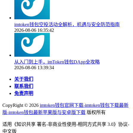
imtoken钱包空投活动全解析，机遇与安全防范指南
2026-08-06 16:35:42
从入门到上手，imToken钱包DApp全攻略
2026-08-06 13:39:34
关于我们
联系我们
免责声明
CopyRight ©
2026
imtoken钱包官网下载-imtoken钱包下载最新
版-imtoken钱包最新苹果版与安卓版下载
版权所有
适用《知识共享 署名-非商业性使用-相同方式共享 3.0》协议-
中文版