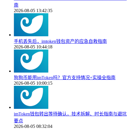
南
2026-08-05 13:42:35
手机丢失后，imtoken钱包资产的应急自救指南
2026-08-05 10:44:18
狗狗币能用imToken吗？官方支持情况+实操全指南
2026-08-05 10:00:15
imToken钱包转出等待确认，技术拆解、时长指南与避坑
要点
2026-08-05 08:32:04