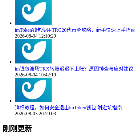
imToken钱包使用TRC20代币全攻略，新手快速上手指南
2026-08-04 12:10:29
im钱包波场TRX转账迟迟不上账？原因排查与应对建议
2026-08-04 10:42:19
详细教程，如何安全退出imToken钱包 附避坑指南
2026-08-03 20:59:03
刚刚更新