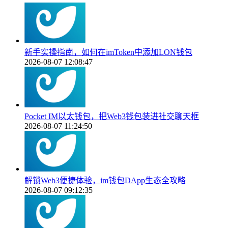
新手实操指南，如何在imToken中添加LON钱包
2026-08-07 12:08:47
Pocket IM以太钱包，把Web3钱包装进社交聊天框
2026-08-07 11:24:50
解锁Web3便捷体验，im钱包DApp生态全攻略
2026-08-07 09:12:35