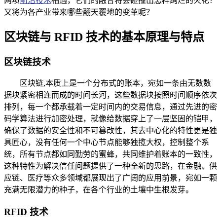
两项
前沿技术
相遇，它们的融合将会碰撞出怎样绚烂的火花？
又将为各产业带来哪些翻天覆地的变革呢？
区块链与 RFID 技术的基本原理与特点
区块链技术
区块链,本质上是一个分布式的账本，宛如一条由无数数
据块紧密相连而成的时间长河，这些数据块按照时间顺序依次
排列，每一个都承载着一定时间内的交易信息，通过先进的密
码学算法进行加密处理，就像给数据穿上了一层坚固的铠甲，
确保了数据的安全性和不可篡改性，其去中心化的特性更是独
具匠心，没有任何一个中心节点能够独揽大权，控制整个系
统，所有节点都如同勤劳的蜜蜂，共同维护着账本的一致性，
这种特性为解决信任问题提供了一种全新的思路，在金融、供
应链、医疗等众多领域都展现出了广阔的应用前景，宛如一颗
充满无限潜力的种子，在各个行业的土壤中生根发芽。
RFID 技术