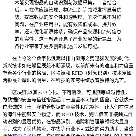
术能实现物品的自动识别与数据采集，二者结合
后，可在供应链管理、物流追踪等领域发挥显著优
势，提高数据的安全性和透明度，解决信息不对称
问题，在产业应用中，能有效降低成本、提升效
率，还可优化溯源体系，确保产品来源和流转信息
的真实性，这一融合开启了产业发展的新篇章，为
各行业带来了更多创新机遇与发展可能。
在当今这个数字化浪潮以排山倒海之势迅猛发展的时代,
新兴技术如璀璨星辰般不断涌现，以前所未有的速度和力度重
塑着各个行业的格局，区块链和 RFID（射频识别）技术宛如
两颗最为耀眼的明星，在科技的苍穹中绽放着独特的光芒。
区块链,以其去中心化、不可篡改、可追溯等卓越特性，
为数据的安全与信任搭建起了一座坚不可摧的堡垒，它就像一
位忠诚的卫士，守护着数据的真实性和完整性，让人们在信息
的海洋中能够安心畅游，而 RFID 技术，则凭借其非接触式自
动识别的显著优势，在物品识别、追踪和管理等领域大显身
手，成为了现代物流、零售等行业不可或缺的得力助手，当这