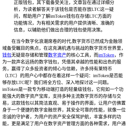
正版钱包，其下载备受关注，文章旨在通过详细分
析，为读者解答关于该钱包是否能存放LTC这一疑
问，帮助用户了解imToken钱包在存储LTC方面的
功能情况，为有相关需求的用户提供清晰、准确的
信息，以辅助他们做出合理的钱包使用决策。
在当今数字化浪潮席卷的时代,数字货币已然成为金融领
域备受瞩目的焦点，在这充满机遇与挑战的数字货币世界里，
钱包
无疑是存储和管理
数字资产
的核心工具，而
imToken
，作
为一款声名远扬的数字钱包，凭借其卓越的性能和出色的服
务，赢得了众多投资者的倾心与信赖，许多持有莱特币
（LTC）的用户心中都存在着这样一个疑问：imToken是否能
够存放LTC呢？我们将全方位、深入地探讨这一问题。
imToken是一款专为移动端打造的轻量级钱包，它宛如一个功
能强大的数字资产宝库，支持多种主流数字货币的存储与交
易，这款钱包以其简洁直观、易于操作的界面，让用户仿佛置
身于一个便捷的数字金融世界，其安全可靠的性能，就像一位
忠诚的守护者，为用户的资产安全保驾护航，丰富多样的功
能，更是满足了用户在数字资产管理方面的各种需求，用户通