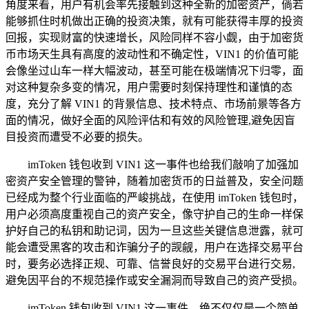
角度来看，用户有机会率先接触到这种全新的加密资产，倘若
能够抓住时机做出正确的投资决策，就有可能获得丰厚的投资
回报，实现财富的快速增长，风险同样不容小觑，由于加密货
币市场天生具有高度的波动性和不确定性，VIN1 的价值可能
会像坐过山车一样大幅波动，甚至可能在极端情况下归零，面
对这种复杂多变的情况，用户需要时刻保持理性和谨慎的态
度，充分了解 VIN1 的背景信息、技术特点、市场前景等各方
面的情况，做好全面的风险评估和有效的风险管理,避免因盲
目投资而遭受不必要的损失。
imToken 钱包收到 VIN1 这一事件也给我们敲响了加强加
密资产安全管理的警钟，随着加密货币的日益普及，安全问题
已经成为整个行业面临的严峻挑战，在使用 imToken 钱包时，
用户必须高度重视自己的资产安全，像守护自己的生命一样保
护好自己的私钥和助记词，因为一旦这些关键信息泄露，就可
能会遭受黑客的攻击和诈骗分子的觊觎，用户在选择交易平台
时，要务必选择正规、可靠、信誉良好的交易平台进行交易,
避免因平台的不规范操作或安全漏洞而导致自己的资产受损。
imToken 钱包收到 VIN1 这一事件，绝不仅仅是一个简单