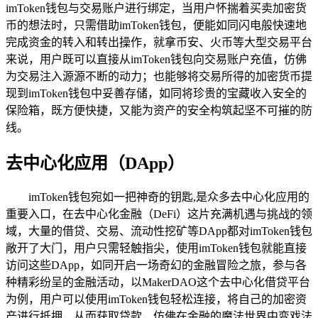
imToken钱包与交易账户进行绑定，当用户怀揣着买卖加密货
币的想法时，只需借助imToken钱包，便能如同闪电般快速地
完成资金的转入和转出操作，就拿币安、火币等大型交易平台
来说，用户既可以直接从imToken钱包向交易账户充值，仿佛
为交易注入源源不断的动力；也能够将交易所得的加密货币提
现到imToken钱包中妥善存储，如同将珍贵的宝藏收入安全的
保险箱，既方便快捷，又能为资产的安全构筑起坚不可摧的防
线。
去中心化应用（DApp）
imToken钱包宛如一把神奇的钥匙,是众多去中心化应用的
重要入口，在去中心化金融（DeFi）这片充满机遇与挑战的领
域，大量的借贷、交易、流动性挖矿等DApp都对imToken钱包
敞开了大门，用户只需轻触指尖，使用imToken钱包就能直接
访问这些DApp，如同开启一场奇幻的金融冒险之旅，参与各
种精彩纷呈的金融活动，以MakerDAO这个去中心化借贷平台
为例，用户可以使用imToken钱包轻松连接，将自己的加密资
产进行抵押，从而获取贷款，仿佛在金融的魔法世界中变戏法