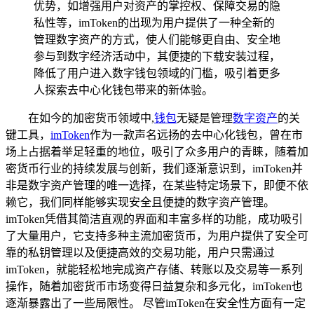
优势，如增强用户对资产的掌控权、保障交易的隐
私性等，imToken的出现为用户提供了一种全新的
管理数字资产的方式，使人们能够更自由、安全地
参与到数字经济活动中，其便捷的下载安装过程，
降低了用户进入数字钱包领域的门槛，吸引着更多
人探索去中心化钱包带来的新体验。
在如今的加密货币领域中,
钱包
无疑是管理
数字资产
的关
键工具，
imToken
作为一款声名远扬的去中心化钱包，曾在市
场上占据着举足轻重的地位，吸引了众多用户的青睐，随着加
密货币行业的持续发展与创新，我们逐渐意识到，imToken并
非是数字资产管理的唯一选择，在某些特定场景下，即便不依
赖它，我们同样能够实现安全且便捷的数字资产管理。
imToken凭借其简洁直观的界面和丰富多样的功能，成功吸引
了大量用户，它支持多种主流加密货币，为用户提供了安全可
靠的私钥管理以及便捷高效的交易功能，用户只需通过
imToken，就能轻松地完成资产存储、转账以及交易等一系列
操作，随着加密货币市场变得日益复杂和多元化，imToken也
逐渐暴露出了一些局限性。 尽管imToken在安全性方面有一定