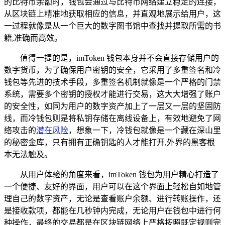
的比特币余额时，钱包会通过与比特币网络建立稳定的连接，
从区块链上精准地获取相应的信息，并直观地展示给用户，这
一过程就像是从一个巨大的数字图书馆中查找并提取所需的书
籍,准确而高效。
值得一提的是，imToken 钱包本身并不会直接存储用户的
数字货币，为了确保用户密钥的安全，它采用了多重签名和冷
钱包等先进的技术手段，多重签名机制就像是一个严格的门禁
系统，需要多个密钥的授权才能进行交易，这大大增强了账户
的安全性，如同为用户的数字资产加上了一层又一层的坚固防
线，而冷钱包则是将私钥存储在离线设备上，有效地避免了网
络攻击的
潜在风险
，想象一下，冷钱包就像是一个藏在深山里
的秘密金库，只有拥有正确钥匙的人才能打开,外界的黑客根
本无法触及。
从用户体验的角度来看，imToken 钱包为用户精心打造了
一个便捷、友好的界面，用户可以在这个界面上轻松自如地管
理自己的数字资产，无论是查看账户余额、进行转账操作，还
是接收款项，都能在几秒钟内完成，无论用户在钱包中进行何
种操作，最终的交易都是在区块链网络上严格按照既定规则完