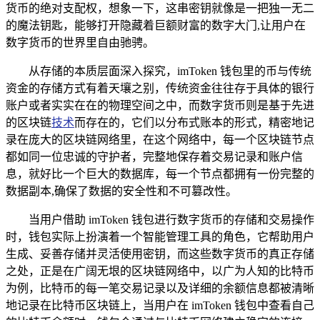
货币的绝对支配权，想象一下，这串密钥就像是一把独一无二
的魔法钥匙，能够打开隐藏着巨额财富的数字大门,让用户在
数字货币的世界里自由驰骋。
从存储的本质层面深入探究，imToken 钱包里的币与传统
资金的存储方式有着天壤之别，传统资金往往存于具体的银行
账户或者实实在在的物理空间之中，而数字货币则是基于先进
的区块链
技术
而存在的，它们以分布式账本的形式，精密地记
录在庞大的区块链网络里，在这个网络中，每一个区块链节点
都如同一位忠诚的守护者，完整地保存着交易记录和账户信
息，就好比一个巨大的数据库，每一个节点都拥有一份完整的
数据副本,确保了数据的安全性和不可篡改性。
当用户借助 imToken 钱包进行数字货币的存储和交易操作
时，钱包实际上扮演着一个智能管理工具的角色，它帮助用户
生成、妥善存储并灵活使用密钥，而这些数字货币的真正存储
之处，正是在广阔无垠的区块链网络中，以广为人知的比特币
为例，比特币的每一笔交易记录以及详细的余额信息都被清晰
地记录在比特币区块链上，当用户在 imToken 钱包中查看自己