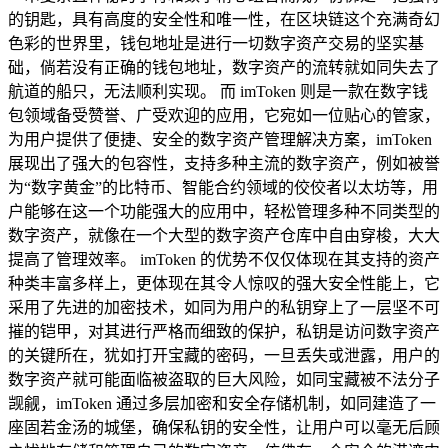
的钥匙，具有高度的安全性和唯一性，在区块链这个充满奇幻
色彩的世界里，钱包地址是进行一切数字资产交易的坚实基
础，倘若没有正确的钱包地址，数字资产的流转就如同失去了
航道的船只，无法顺利实现。 而 imToken 则是一款在数字钱
包领域备受赞誉、广受欢迎的应用，它宛如一位贴心的管家，
为用户提供了便捷、安全的数字资产管理解决方案，imToken
展现出了强大的包容性，支持多种主流的数字资产，例如被誉
为“数字黄金”的比特币、智能合约领域的佼佼者以太坊等，用
户能够在这一个功能强大的应用中，轻松管理多种不同类型的
数字资产，就像在一个大型的数字资产仓库中自由穿梭，大大
提高了管理效率。 imToken 的优势不仅仅体现在其支持的资产
种类丰富多样上，更体现在其令人惊叹的强大安全性能上，它
采用了先进的加密技术，如同为用户的私钥穿上了一层坚不可
摧的铠甲，对其进行严格而细致的保护，私钥是访问数字资产
的关键所在，犹如打开宝藏的密码，一旦丢失或泄露，用户的
数字资产就可能面临被盗取的巨大风险，如同宝藏被不法分子
觊觎，imToken 通过多层加密和安全存储机制，如同建造了一
座固若金汤的城堡，确保私钥的安全性，让用户可以毫无后顾