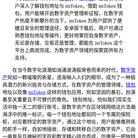
户深入了解钱包地址与 imToken，借助 imToken 钱
包，用户能够开启数字资产管理新征程，在数字资
产热度不断攀升的当下，imToken 为用户提供了便
捷且安全的管理途径，安卓版下载后，用户可通过
熟悉钱包地址等操作，更好地掌控自身数字资产，
无论是存储、交易还是管理，都能在 imToken 这个
平台上高效完成，为数字资产领域的探索提供有力
支持。
在当今数字化浪潮如汹涌波涛般席卷而来的时代，
数字资
产
宛如一颗璀璨的新星，逐渐映入人们的眼帘，成为了一种极
具潜力的新兴投资与存储方式，在数字资产的管理领域，
钱包
地址以及像
imToken
这样的钱包应用，宛如坚固的基石，扮演
着至关重要且不可替代的角色。 钱包地址，恰似我们现实生
活中独一无二的银行账号，是数字资产在区块链网络这片浩瀚
海洋中的唯一标识，每一个钱包地址都如同一个专属的保险
柜，对应着特定的数字资产，通过这个地址，用户能够像熟练
的舵手一样，自如地接收、存储和转移自己的数字资产，它由
一串复杂且神秘的字符和数字精心组合而成，仿佛是一把独特