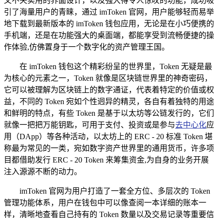
又不失实用的界面设计，以及强大得令人惊叹的功能，成功吸
引了海量用户的青睐，通过 imToken 官网，用户能够轻而易举
地下载到最新版本的 imToken 钱包应用，无论是在小巧便携的
手机端，还是在功能强大的桌面端，都能享受到流畅便捷的操
作体验,仿佛置身于一个数字化的资产管理王国。
在 imToken 钱包这个精彩纷呈的世界里，Token 无疑是最
为核心的元素之一，Token 就像是区块链世界里的神奇密码，
它可以被理解为区块链上的数字通证，代表着特定的价值或权
益，不同的 Token 宛如个性迥异的精灵，各自有着独特的用途
和鲜明的特点，有些 Token 是基于以太坊等公链发行的，它们
就像一把把万能钥匙，可用于支付、投资或是参与
去中心化
应
用（DApp）等各种活动，以太坊上的 ERC - 20 标准 Token 堪
称最为常见的一类，宛如数字资产世界里的通用货币，许多项
目都借助发行 ERC - 20 Token 来筹集资金,为自身的业务开展
注入源源不断的动力。
imToken 官网为用户打造了一套全方位、多层次的 Token
管理功能体系，用户在钱包中可以像查阅一本详细的账本一
样，清晰地查看自己持有的 Token 数量以及交易记录等重要信