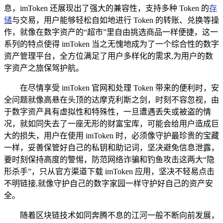
息，imToken 还展现出了强大的兼容性，支持多种 Token 的
存
储
与交易，用户能够轻松自如地进行 Token 的转账、兑换等操
作，就像在数字资产的“超市”里自由挑选商品一样便捷，这一
系列的特点使得 imToken 当之无愧地成为了一个综合性的数字
资产管理平台，全方位满足了用户多样化的需求,为用户的数
字资产之旅保驾护航。
在尽情享受 imToken 官网和处理 Token 带来的便利时，安
全问题就像高悬在头顶的达摩克利斯之剑，时刻不容忽视，由
于数字资产具有虚拟性和特殊性，一旦遭遇丢失或被盗的情
况，就如同失去了一座无形的财富宝库，可能会给用户造成巨
大的损失，用户在使用 imToken 时，必须像守护最珍贵的宝藏
一样，妥善保管好自己的私钥和助记词，坚决避免信息泄露，
要时刻保持高度的警惕，防范网络诈骗和钓鱼攻击这两大“隐
形杀手”，只从官方渠道下载 imToken 应用，坚决不轻易点击
不明链接,就像守护自己的数字家园一样守护好自己的资产安
全。
随着区块链技术如同奔腾不息的江河一般不断向前发展，