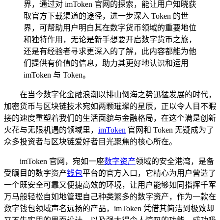
界，通过对 imToken 官网的探索，能让用户知晓获
取官方下载渠道的途径，进一步深入 Token 的世
界，可帮助用户明白其在数字货币领域的重要地位
和独特作用，无论是新手想要开启数字货币之旅，
还是有经验者寻求更深入的了解，此内容都能为他
们提供有价值的信息，助力其更好地认识和运用
imToken 与 Token。
在当今数字化金融浪潮以排山倒海之势迅猛发展的时代，
加密货币与区块链技术宛如两颗璀璨的星辰，正以令人目不暇
接的速度重塑着我们的生活面貌与金融格局，在这个满是创新
火花与无限机遇的领域里，
imToken
官网和 Token 无疑成为了
众多投资者与区块链爱好者目光聚焦的核心所在。
imToken 官网，宛如一座
数字资产
领域的安全港湾，是备
受瞩目的数字资产
钱包
平台的官方入口，它精心为用户营造了
一个既安全可靠又便捷高效的环境，让用户能够如同指挥千军
万马般轻松自如地管理自己种类繁多的数字资产，作为一款在
数字钱包领域声名远扬的产品，imToken 凭借其简洁到极致却